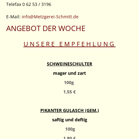
Telefax 0 62 53 / 3196
E-Mail:
info@Metzgerei-Schmitt.de
ANGEBOT DER WOCHE
U N S E R E E M P F E H L U N G
SCHWEINESCHULTER
mager und zart
100g
1,55
€
PIKANTER GULASCH (GEM.)
saftig und deftig
100g
1,80
€