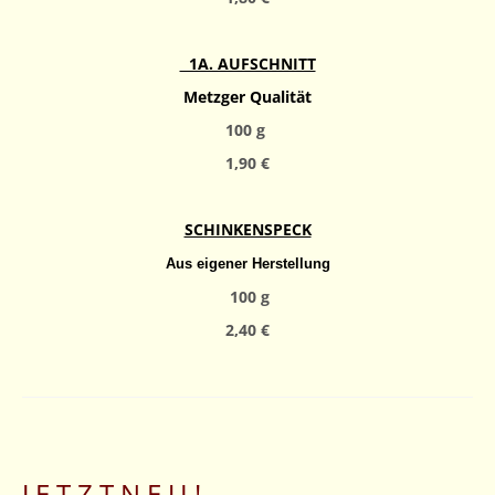
1A. AUFSCHNITT
Metzger Qualität
1
00 g
1,90 €
SCHINKENSPECK
Aus eigener Herstellung
100 g
2,40 €
J E T Z T N E U !